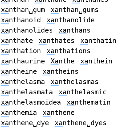
xa
nthan␣gum
xa
nthan␣gums
xa
nthanoid
xa
nthanolide
xa
nthanolides
xa
nthans
xa
nthate
xa
nthates
xa
nthatin
xa
nthation
xa
nthations
xa
nthaurine
Xa
nthe
xa
nthein
xa
ntheine
xa
ntheins
xa
nthelasma
xa
nthelasmas
xa
nthelasmata
xa
nthelasmic
xa
nthelasmoidea
xa
nthematin
xa
nthemia
xa
nthene
xa
nthene␣dye
xa
nthene␣dyes