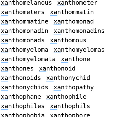
xa
nthomelanous
xa
nthometer
xa
nthometers
xa
nthommatin
xa
nthommatine
xa
nthomonad
xa
nthomonadin
xa
nthomonadins
xa
nthomonads
xa
nthomous
xa
nthomyeloma
xa
nthomyelomas
xa
nthomyelomata
xa
nthone
xa
nthones
xa
nthonoid
xa
nthonoids
xa
nthonychid
xa
nthonychids
xa
nthopathy
xa
nthophane
xa
nthophile
xa
nthophiles
xa
nthophils
xa
nthophobia
xa
nthophore