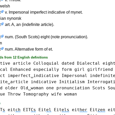
welsh
t
v. Impersonal imperfect indicative of mynet.
ian nynorsk
t
art. A, an (indefinite article).
t
num. (South Scots) eight (note pronunciation).
in
t
num. Alternative form of et.
ds from 12 English definitions
tive
article
Colloquial
dated
Dialectal
eigh
cal
Enhanced
especially
form
girl
girlfriend
ct
imperfect␣indicative
Impersonal
indefinit
ite␣article
indicative
Initialism
Interrogat
d
older
Old␣woman
one
pronunciation
Scots
So
ue
Throw
Tomography
wife
woman
T
s
eit
ch
EIT
Cs
Eit
el
Eit
els
eit
her
Eit
zen
ei