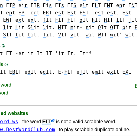
n
EI
P
ei
r
EI
R
Ei
s
EI
s
EI
S
e
l
t E
L
T
E
M
T
e
n
t E
N
T
e
p
t E
P
T
e
r
t E
R
T
e
s
t E
s
t E
S
T -e
s
t e
s
t. E
s
t.
 E
W
T
e
x
t e
x
t.
f
it
F
iT
F
IT
g
it
h
it
H
IT
I
IT
j
i
l
it
L
it &
l
it
l
it.
M
IT
m
it-
n
it
O
It
O
IT
p
it
t
S
IT
t
it
t
it.
T
it.
V
IT
v
it.
w
it
W
IT
w
it'
w
it
s
t ET -et
it It IT 'it It. It⁺⁶
is
it E
B
IT
e
d
it e
d
it.
E-
F
IT
e
j
it
e
m
it
e
x
it E
X
IT
word
word
d websites
EIT
ord.ws
- the word
is not a valid scrabble word.
w.BestWordClub.com
- to play scrabble duplicate online.