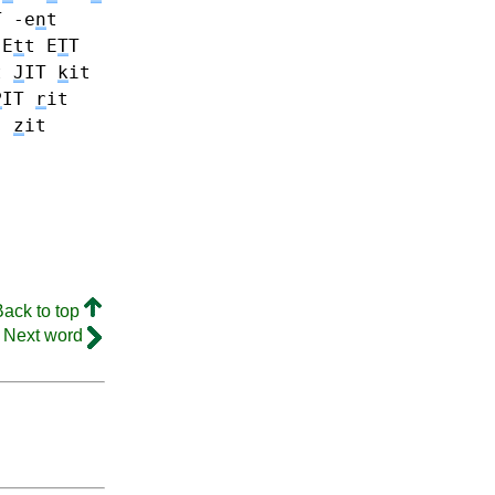
T -e
n
t
E
t
t E
T
T
t
J
IT
k
it
P
IT
r
it
.
z
it
Back to top
Next word