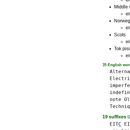
Middle 
ei
Norweg
ei
Scots
ei
Tok pis
ei
35 English wor
Alterna
Electri
imperfe
indefin
note
Ol
Techniq
19 suffixes
EIT
C
EI