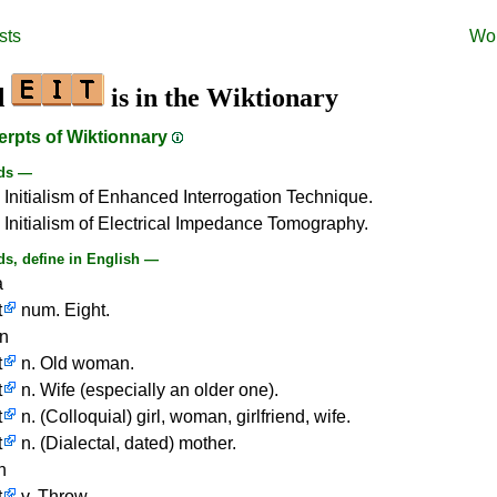
sts
Wo
d
is in the Wiktionary
erpts of Wiktionnary
ds —
 Initialism of Enhanced Interrogation Technique.
 Initialism of Electrical Impedance Tomography.
s, define in English —
a
t
num. Eight.
an
t
n. Old woman.
t
n. Wife (especially an older one).
t
n. (Colloquial) girl, woman, girlfriend, wife.
t
n. (Dialectal, dated) mother.
n
t
v. Throw.