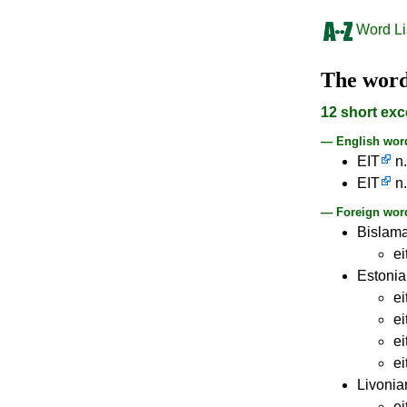
Word Li
The wor
12 short exc
— English wor
EIT
n.
EIT
n.
— Foreign word
Bislam
ei
Estoni
ei
ei
ei
ei
Livonia
ei