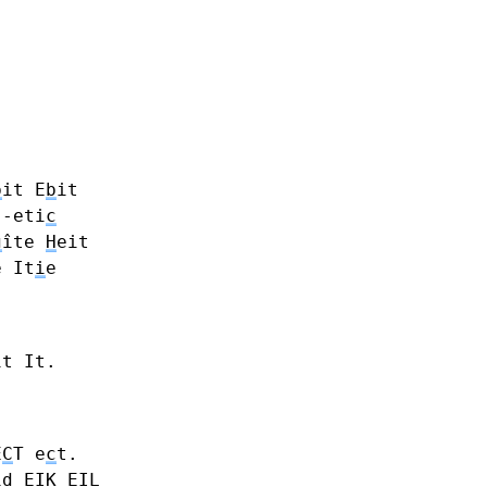
b
it E
b
it
-eti
c
g
îte
H
eit
e
It
i
e
it It.
E
C
T e
c
t.
i
d
EI
K
EI
L