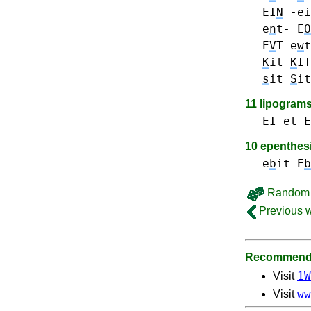
EI
N
-ei
e
n
t-
E
O
E
V
T
e
w
t
K
it
K
IT
s
it
S
i
11 lipogram
EI
et E
10 epenthes
e
b
it E
b
Random 
Previous 
Recommende
1W
Visit
ww
Visit