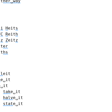
it
her␣way
t
i
H
eit
s
T
C
R
eit
h
t
z
Z
eit
z
it
er
it
hs
cl
eit
n
e␣it
e␣it
t
tak
e␣it
t
halv
e␣it
t
stat
e␣it