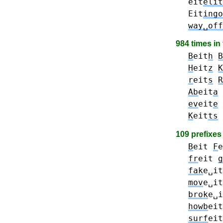
eit
elit
Eit
ingo
way␣off
984 times in
B
eit
h
B
H
eit
z
K
r
eit
s
R
Ab
eit
a
ev
eit
e
K
eit
ts
109 prefixe
B
eit
F
e
fr
eit
g
fak
e␣it
mov
e␣it
brok
e␣i
howb
eit
surf
eit