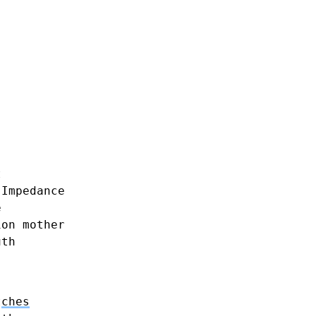
t
Impedance
e
ion
mother
uth
t
ches