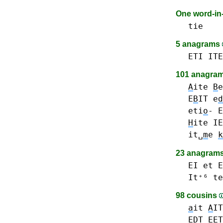
One word-i
tie
5 anagrams
ETI
ITE
101 anagrams
A
ite
B
e
E
B
IT
e
d
eti
o
-
E
H
ite
IE
it␣
m
e
k
23 anagrams
EI
et E
It⁺⁶
te
98 cousins
a
it
A
IT
E
D
T
E
E
T