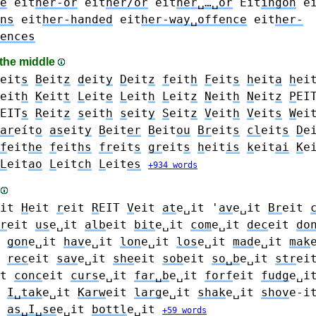
e
eit
her-or
eit
her/or
eit
her␣…␣or
Eit
ingon
e
ns
eit
her-handed
eit
her-way␣offence
eit
her-
ences
 the middle
eit
s
B
eit
z
d
eit
y
D
eit
z
f
eit
h
F
eit
s
h
eit
a
h
ei
eit
h
K
eit
t
L
eit
e
L
eit
h
L
eit
z
N
eit
h
N
eit
z
P
EI
EIT
s
R
eit
z
s
eit
h
s
eit
y
S
eit
z
V
eit
h
V
eit
s
W
ei
ar
eít
o
as
eit
y
B
eit
er
B
eit
ou
Br
eit
s
cl
eit
s
D
e
f
eit
he
f
eit
hs
fr
eit
s
gr
eit
s
h
eit
is
k
eit
ai
K
e
L
eit
ao
L
eit
ch
L
eit
es
+934 words
s
it
H
eit
r
eit
R
EIT
V
eit
at
e␣it
'
av
e␣it
Br
eit
r
eit
us
e␣it
alb
eit
bit
e␣it
com
e␣it
dec
eit
do
gon
e␣it
hav
e␣it
lon
e␣it
los
e␣it
mad
e␣it
mak
rec
eit
sav
e␣it
she
eit
sob
eit
so␣b
e␣it
str
ei
t
conc
eit
curs
e␣it
far␣b
e␣it
forf
eit
fudg
e␣i
I␣tak
e␣it
Karw
eit
larg
e␣it
shak
e␣it
shov
e-i
as␣I␣se
e␣it
bottl
e␣it
+59 words