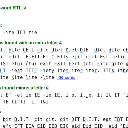
n-word RTL
 -ite
TEI
tie
 found with an extra letter
it
b
ite
C
ETI
c
ite
d
iet
D
iet
D
IET
d
iët
d
ite
e
it e
d
it.
E-
F
IT
EIT
C
EIT
s
e
j
it
e
m
it
E
s
ti
eti
c
T
S
I
et
u
i ét
u
i
e
x
it E
X
IT
F
eit
f
eti
F
ite
g
ite
L
T
-ie
s
t
IET
F
-iet
y
ite
m
ite
r
ite
r
.
ITE
s
it
h
ite
K
ite
l
ite -
l
ite
+50 words
 found minus a letter
t ET -et
ie IE -ie IE. i.e. i.␣e.
it It IT '
 TE
ti TI Ti. T&I
b
it
B
.I.T.
c
it
c
it.
d
it
D
IT
D
.I.T.
e
a
t
E
B
T
e
f
t E
F
T
EI
A
Ei
B
EI
B
EI
C
ei
d
Ei
d
EI
D
'ei
d
'E