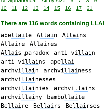
All alphabetical
All by size
6
7
8
9
10
11
12
13
14
15
16
17
21
There are 116 words containing LLAI
abe
llai
te
A
llai
n
A
llai
ns
A
llai
re
A
llai
res
A
llai
s␣paradox
anti-vi
llai
n
anti-vi
llai
ns
ape
llai
archvi
llai
n
archvi
llai
ness
archvi
llai
nesses
archvi
llai
nies
archvi
llai
ns
archvi
llai
ny
bambo
llai
te
Be
llai
re
Be
llai
rs
Be
llai
rses