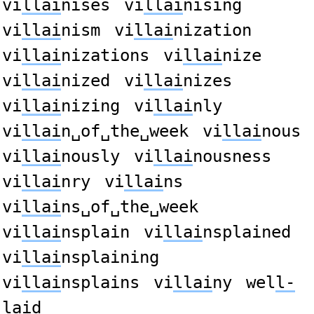
vi
llai
nises
vi
llai
nising
vi
llai
nism
vi
llai
nization
vi
llai
nizations
vi
llai
nize
vi
llai
nized
vi
llai
nizes
vi
llai
nizing
vi
llai
nly
vi
llai
n␣of␣the␣week
vi
llai
nous
vi
llai
nously
vi
llai
nousness
vi
llai
nry
vi
llai
ns
vi
llai
ns␣of␣the␣week
vi
llai
nsplain
vi
llai
nsplained
vi
llai
nsplaining
vi
llai
nsplains
vi
llai
ny
wel
l-
lai
d