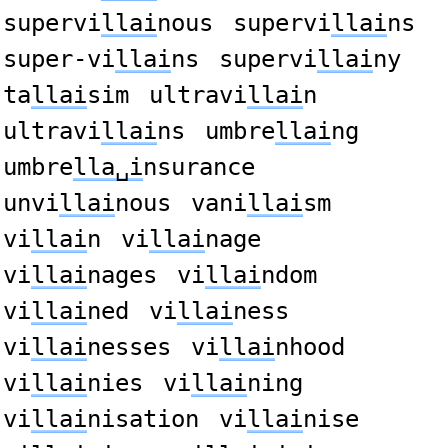
supervi
llai
nous
supervi
llai
ns
super-vi
llai
ns
supervi
llai
ny
ta
llai
sim
ultravi
llai
n
ultravi
llai
ns
umbre
llai
ng
umbre
lla␣i
nsurance
unvi
llai
nous
vani
llai
sm
vi
llai
n
vi
llai
nage
vi
llai
nages
vi
llai
ndom
vi
llai
ned
vi
llai
ness
vi
llai
nesses
vi
llai
nhood
vi
llai
nies
vi
llai
ning
vi
llai
nisation
vi
llai
nise