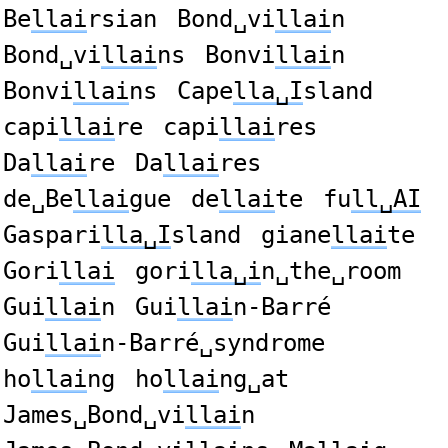
Be
llai
rsian
Bond␣vi
llai
n
Bond␣vi
llai
ns
Bonvi
llai
n
Bonvi
llai
ns
Cape
lla␣I
sland
capi
llai
re
capi
llai
res
Da
llai
re
Da
llai
res
de␣Be
llai
gue
de
llai
te
fu
ll␣AI
Gaspari
lla␣I
sland
giane
llai
te
Gori
llai
gori
lla␣i
n␣the␣room
Gui
llai
n
Gui
llai
n-Barré
Gui
llai
n-Barré␣syndrome
ho
llai
ng
ho
llai
ng␣at
James␣Bond␣vi
llai
n