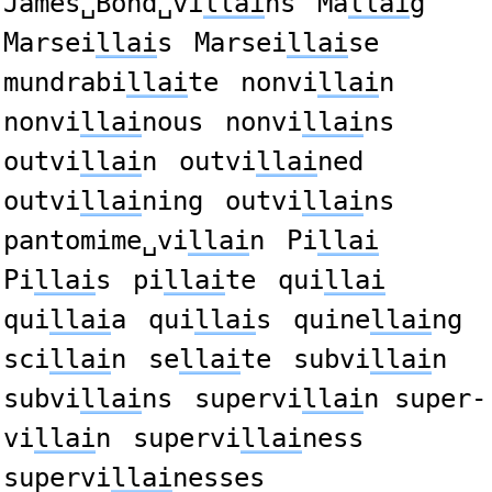
James␣Bond␣vi
llai
ns
Ma
llai
g
Marsei
llai
s
Marsei
llai
se
mundrabi
llai
te
nonvi
llai
n
nonvi
llai
nous
nonvi
llai
ns
outvi
llai
n
outvi
llai
ned
outvi
llai
ning
outvi
llai
ns
pantomime␣vi
llai
n
Pi
llai
Pi
llai
s
pi
llai
te
qui
llai
qui
llai
a
qui
llai
s
quine
llai
ng
sci
llai
n
se
llai
te
subvi
llai
n
subvi
llai
ns
supervi
llai
n super-
vi
llai
n
supervi
llai
ness
supervi
llai
nesses