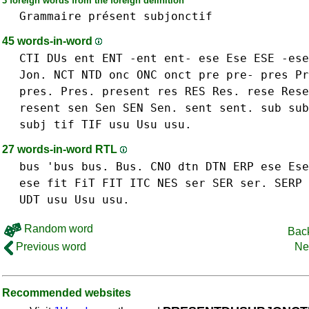
3 foreign words from the foreign definition
Grammaire
présent
subjonctif
45 words-in-word
CTI
DUs
ent ENT -ent ent-
ese Ese ESE -ese
Jon.
NCT
NTD
onc ONC
onct
pre pre-
pres Pr
pres. Pres.
present
res RES Res.
rese
Rese
resent
sen Sen SEN Sen.
sent sent.
sub sub
subj
tif TIF
usu Usu usu.
27 words-in-word RTL
bus 'bus bus. Bus.
CNO
dtn DTN
ERP
ese Ese
ese
fit FiT FIT
ITC
NES
ser SER ser.
SERP
UDT
usu Usu usu.
Random word
Back
Previous word
Ne
Recommended websites