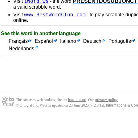
PRESENTDUSUBJONCT
1Word.ws
Visit
- the word
a valid scrabble word.
www.BestWordClub.com
Visit
- to play scrabble dupli
online.
See this word in another language
Français
Español
Italiano
Deutsch
Português
Nederlands
This site uses web cookies, click to
learn more
. Our
privacy policy
.
© Ortograf Inc. Website updated on 23 June 2023 (v-2.0.1
a
).
Informations & Con